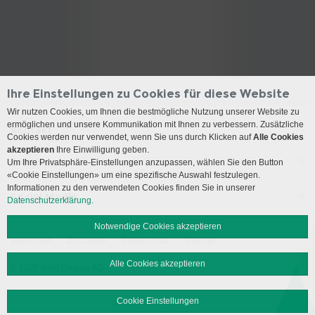
Ihre Einstellungen zu Cookies für diese Website
Wir nutzen Cookies, um Ihnen die bestmögliche Nutzung unserer Website zu
ermöglichen und unsere Kommunikation mit Ihnen zu verbessern. Zusätzliche
Kontakt
Cookies werden nur verwendet, wenn Sie uns durch Klicken auf
Alle Cookies
akzeptieren
Ihre Einwilligung geben.
Anreise
Um Ihre Privatsphäre-Einstellungen anzupassen, wählen Sie den Button
«Cookie Einstellungen» um eine spezifische Auswahl festzulegen.
Informationen zu den verwendeten Cookies finden Sie in unserer
Social Media
Datenschutzerklärung.
Notwendige Cookies akzeptieren
Impressum
Disclaimer
Datenschutz
Sitemap
Alle Cookies akzeptieren
© 2026 Insel Gruppe AG
Cookie Einstellungen