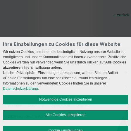
« zurück
Ihre Einstellungen zu Cookies für diese Website
Wir nutzen Cookies, um Ihnen die bestmögliche Nutzung unserer Website zu
ermöglichen und unsere Kommunikation mit Ihnen zu verbessern. Zusätzliche
Kontakt
Cookies werden nur verwendet, wenn Sie uns durch Klicken auf
Alle Cookies
akzeptieren
Ihre Einwilligung geben.
Anreise
Um Ihre Privatsphäre-Einstellungen anzupassen, wählen Sie den Button
«Cookie Einstellungen» um eine spezifische Auswahl festzulegen.
Informationen zu den verwendeten Cookies finden Sie in unserer
Social Media
Datenschutzerklärung.
Notwendige Cookies akzeptieren
Impressum
Disclaimer
Datenschutz
Sitemap
Alle Cookies akzeptieren
© 2026 Insel Gruppe AG
Cookie Einstellungen