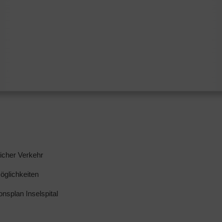
licher Verkehr
glichkeiten
ionsplan Inselspital