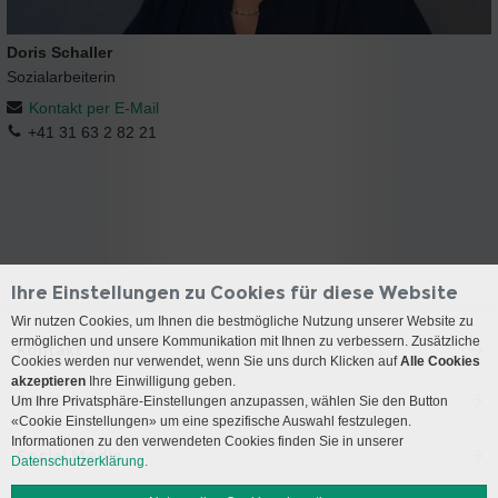
Doris Schaller
Sozialarbeiterin
Kontakt per E-Mail
+41 31 63 2 82 21
Ihre Einstellungen zu Cookies für diese Website
Wir nutzen Cookies, um Ihnen die bestmögliche Nutzung unserer Website zu
ermöglichen und unsere Kommunikation mit Ihnen zu verbessern. Zusätzliche
Kontakt
Cookies werden nur verwendet, wenn Sie uns durch Klicken auf
Alle Cookies
akzeptieren
Ihre Einwilligung geben.
Anreise
Um Ihre Privatsphäre-Einstellungen anzupassen, wählen Sie den Button
«Cookie Einstellungen» um eine spezifische Auswahl festzulegen.
Informationen zu den verwendeten Cookies finden Sie in unserer
Social Media
Datenschutzerklärung.