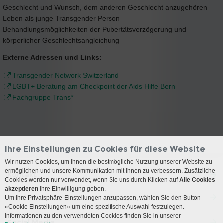
Geschlecht und Wunsch, dem anderen Geschlecht anzugehören
Leben als junge Transgender Person
Behandlungsmöglichkeiten der Pubertätsverzögerung und
körperlicher Geschlechtsangleichung
Externe Adressen und Links:
Transgender Network Switzerland
LGBT+ Beratung am Checkpoint der Aids Hilfe Bern
Fachgruppe Trans*
Ihre Einstellungen zu Cookies für diese Website
Wir nutzen Cookies, um Ihnen die bestmögliche Nutzung unserer Website zu
ermöglichen und unsere Kommunikation mit Ihnen zu verbessern. Zusätzliche
Kontakt
Cookies werden nur verwendet, wenn Sie uns durch Klicken auf
Alle Cookies
akzeptieren
Ihre Einwilligung geben.
Anreise
Um Ihre Privatsphäre-Einstellungen anzupassen, wählen Sie den Button
«Cookie Einstellungen» um eine spezifische Auswahl festzulegen.
Informationen zu den verwendeten Cookies finden Sie in unserer
Social Media