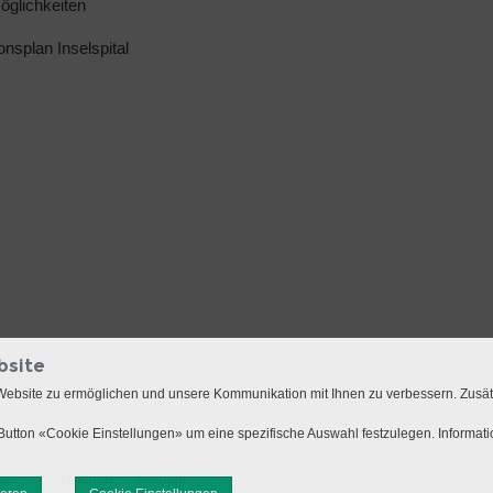
glichkeiten
ionsplan Inselspital
bsite
Website zu ermöglichen und unsere Kommunikation mit Ihnen zu verbessern. Zusä
utton «Cookie Einstellungen» um eine spezifische Auswahl festzulegen. Informat
mer
Datenschutz
Sitemap