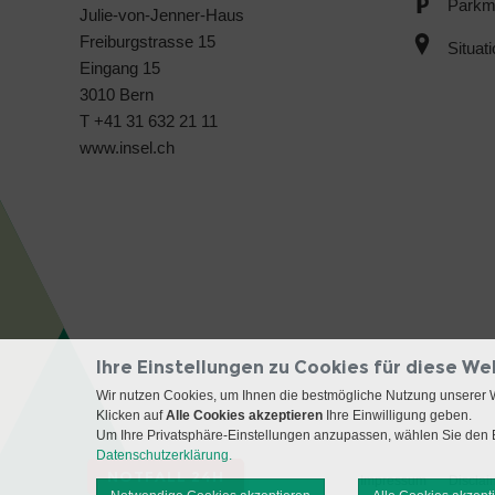
Parkmö
Julie-von-Jenner-Haus
Freiburgstrasse 15
Situat
Eingang 15
3010 Bern
T +41 31 632 21 11
www.insel.ch
Ihre Einstellungen zu Cookies für diese We
Wir nutzen Cookies, um Ihnen die bestmögliche Nutzung unserer 
Klicken auf
Alle Cookies akzeptieren
Ihre Einwilligung geben.
Um Ihre Privatsphäre-Einstellungen anzupassen, wählen Sie den B
Datenschutzerklärung.
NOTFALL 24H
Impressum
Disclai