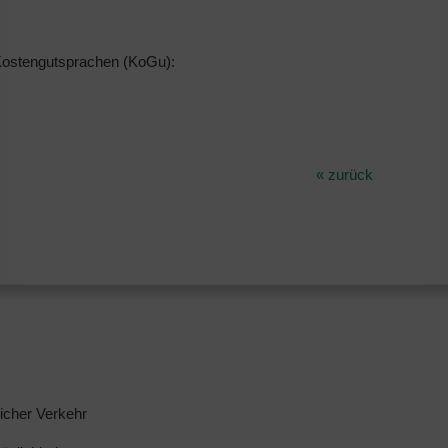
 Kostengutsprachen (KoGu):
« zurück
licher Verkehr