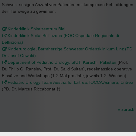
Schweiz riesigen Anzahl von Patienten mit komplexen Fehlbildungen
der Harnwege zu gewinnen.
Kinderklinik Spitalzentrum Biel
Kinderklinik Spital Bellinzona (EOC Ospedale Regionale di
Bellinzona)
Kinderurologie, Barmherzige Schwester Ordensklinikum Linz (PD.
Dr. Josef Oswald)
Department of Pediatric Urology, SIUT, Karachi, Pakistan
(Prof.
Dr. Philip G. Ransley, Prof. Dr. Sajid Sultan), regelmässige operative
Einsätze und Workshops (1-2 Mal pro Jahr, jeweils 1-2 Wochen)
Pediatric Urology Team Austria for Eritrea, IOCCA Asmara, Eritrea
(PD. Dr. Marcus Riccabonat †)
« zurück