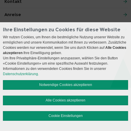
Kontakt
Anreise
Social Media
Ihre Einstellungen zu Cookies für diese Website
Wir nutzen Cookies, um Ihnen die bestmögliche Nutzung unserer Website zu
ermöglichen und unsere Kommunikation mit Ihnen zu verbessern. Zusätzliche
Impressum
Disclaimer
Datenschutz
Sitemap
Cookies werden nur verwendet, wenn Sie uns durch Klicken auf
Alle Cookies
akzeptieren
Ihre Einwilligung geben.
Um Ihre Privatsphäre-Einstellungen anzupassen, wählen Sie den Button
© 2026 Insel Gruppe AG
«Cookie Einstellungen» um eine spezifische Auswahl festzulegen.
Informationen zu den verwendeten Cookies finden Sie in unserer
Datenschutzerklärung.
Notwendige Cookies akzeptieren
Alle Cookies akzeptieren
Cookie Einstellungen