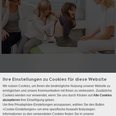
Ihre Einstellungen zu Cookies für diese Website
Wir nutzen Cookies, um Ihnen die bestmögliche Nutzung unserer Website zu
ermöglichen und unsere Kommunikation mit Ihnen zu verbessern. Zusätzliche
Kontakt
Cookies werden nur verwendet, wenn Sie uns durch Klicken auf
Alle Cookies
akzeptieren
Ihre Einwilligung geben.
Anreise
Um Ihre Privatsphäre-Einstellungen anzupassen, wählen Sie den Button
«Cookie Einstellungen» um eine spezifische Auswahl festzulegen.
Informationen zu den verwendeten Cookies finden Sie in unserer