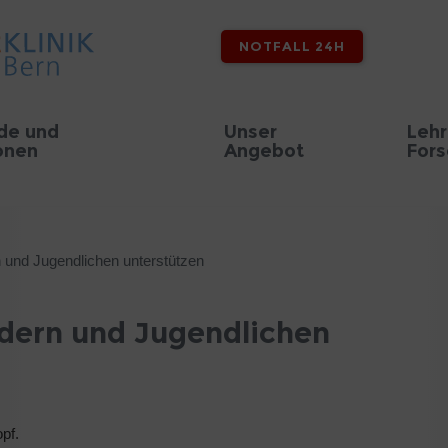
NOTFALL 24H
de und
Unser
Lehr
onen
Angebot
For
 und Jugendlichen unterstützen
ndern und Jugendlichen
opf.