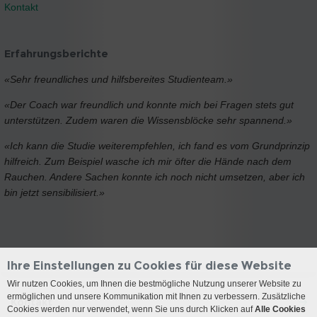
Kontakt
Erfahrungsberichte
«Sehr freundliches und hilfsbereites Studienteam.»
«Der Coach war freundlich und konnte mich bei Fragen stets gut
unterstützen. Zudem waren die Wissensblöcke sehr spannend.»
«Ich kann die Studie weiterempfehlen, ich fand es vom Grundprinzip
hilfreich. Zum Beispiel wasche ich mir öfter die Hände nach dem
Rauchen. Andere Sachen konnte ich noch nicht umsetzen, aber ich
bin jetzt sensibilisiert.»
Ihre Einstellungen zu Cookies für diese Website
Wir nutzen Cookies, um Ihnen die bestmögliche Nutzung unserer Website zu
ermöglichen und unsere Kommunikation mit Ihnen zu verbessern. Zusätzliche
Kontakt
Cookies werden nur verwendet, wenn Sie uns durch Klicken auf
Alle Cookies