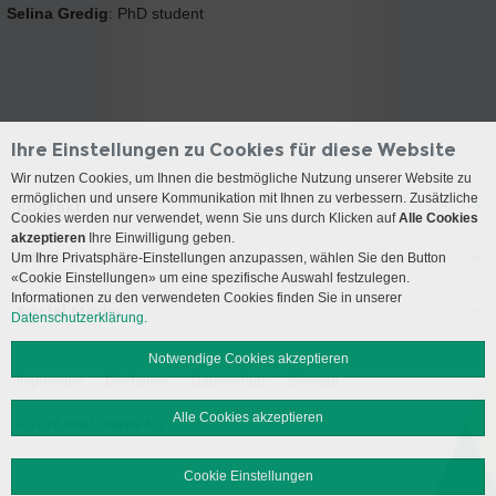
Selina Gredig
: PhD student
Ihre Einstellungen zu Cookies für diese Website
Wir nutzen Cookies, um Ihnen die bestmögliche Nutzung unserer Website zu
ermöglichen und unsere Kommunikation mit Ihnen zu verbessern. Zusätzliche
Kontakt
Cookies werden nur verwendet, wenn Sie uns durch Klicken auf
Alle Cookies
akzeptieren
Ihre Einwilligung geben.
Anreise
Um Ihre Privatsphäre-Einstellungen anzupassen, wählen Sie den Button
«Cookie Einstellungen» um eine spezifische Auswahl festzulegen.
Informationen zu den verwendeten Cookies finden Sie in unserer
Social Media
Datenschutzerklärung.
Notwendige Cookies akzeptieren
Impressum
Disclaimer
Datenschutz
Sitemap
Alle Cookies akzeptieren
© 2026 Insel Gruppe AG
Cookie Einstellungen