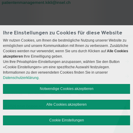
patientenmanagement.kikli@
insel.ch
Ihre Einstellungen zu Cookies für diese Website
Wir nutzen Cookies, um Ihnen die bestmögliche Nutzung unserer Website zu
ermöglichen und unsere Kommunikation mit Ihnen zu verbessern. Zusätzliche
Kontakt
Cookies werden nur verwendet, wenn Sie uns durch Klicken auf
Alle Cookies
akzeptieren
Ihre Einwilligung geben.
Anreise
Um Ihre Privatsphäre-Einstellungen anzupassen, wählen Sie den Button
«Cookie Einstellungen» um eine spezifische Auswahl festzulegen.
Informationen zu den verwendeten Cookies finden Sie in unserer
Social Media
Datenschutzerklärung.
Notwendige Cookies akzeptieren
Impressum
Disclaimer
Datenschutz
Sitemap
Alle Cookies akzeptieren
© 2026 Insel Gruppe AG
Cookie Einstellungen