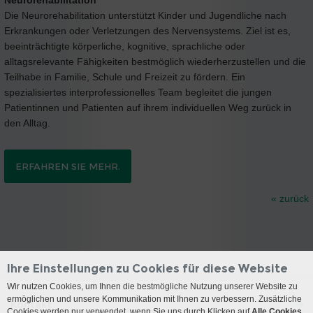
Die Neurorehabilitation unterstützt Kinder und Jugendliche nach
Erkrankungen oder Verletzungen des Nervensystems. Ziel ist es,
beeinträchtigte körperliche, kognitive, sprachliche oder
alltagsrelevante Fähigkeiten bestmöglich wiederherzustellen und die
Teilhabe in Familie, Schule und Freizeit zu fördern. Ein
spezialisiertes interprofessionelles Team begleitet die jungen
Patientinnen und Patienten auf ihrem individuellen Weg zurück in
den Alltag.
ERFAHREN SIE MEHR.
« zurück
Ihre Einstellungen zu Cookies für diese Website
Wir nutzen Cookies, um Ihnen die bestmögliche Nutzung unserer Website zu
ermöglichen und unsere Kommunikation mit Ihnen zu verbessern. Zusätzliche
Kontakt
Cookies werden nur verwendet, wenn Sie uns durch Klicken auf
Alle Cookies