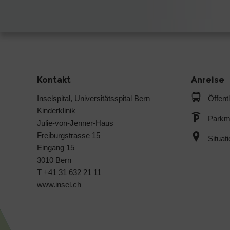
Kontakt
Anreise
Inselspital, Universitätsspital Bern
Öffent
Kinderklinik
Parkmö
Julie-von-Jenner-Haus
Freiburgstrasse 15
Situat
Eingang 15
3010 Bern
T +41 31 632 21 11
www.insel.ch