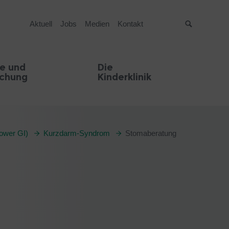
Aktuell
Jobs
Medien
Kontakt
Suche
e und
Die
schung
Kinderklinik
ower GI)
Kurzdarm-Syndrom
Stomaberatung