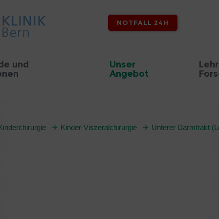
NOTFALL 24H
de und
Unser
Lehr
onen
Angebot
For
Kinderchirurgie
Kinder-Viszeralchirurgie
Unterer Darmtrakt (L