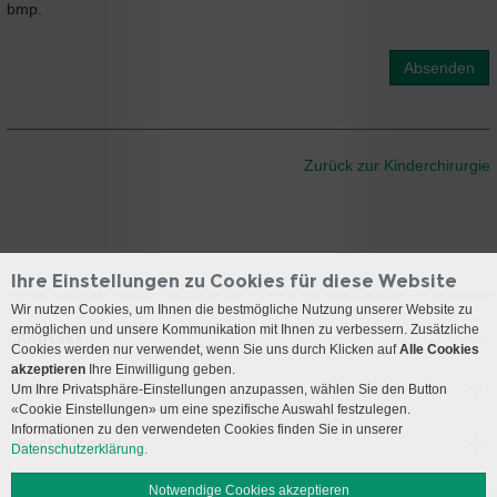
bmp.
Absenden
Zurück zur Kinderchirurgie
Ihre Einstellungen zu Cookies für diese Website
Wir nutzen Cookies, um Ihnen die bestmögliche Nutzung unserer Website zu
ermöglichen und unsere Kommunikation mit Ihnen zu verbessern. Zusätzliche
Kontakt
Cookies werden nur verwendet, wenn Sie uns durch Klicken auf
Alle Cookies
akzeptieren
Ihre Einwilligung geben.
Anreise
Um Ihre Privatsphäre-Einstellungen anzupassen, wählen Sie den Button
«Cookie Einstellungen» um eine spezifische Auswahl festzulegen.
Informationen zu den verwendeten Cookies finden Sie in unserer
Social Media
Datenschutzerklärung.
Notwendige Cookies akzeptieren