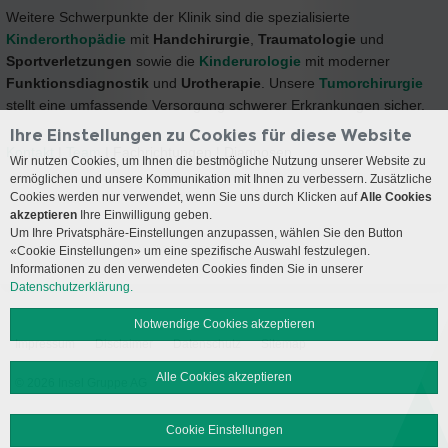
Weitere Schwerpunkte der Klinik sind die spezialisierte
Kinderorthopädie
mit
Handchirurgie
,
Traumatologie
und
Sportverletzungen
sowie die
Kinderurologie
mit moderner
Funktionsdiagnostik
und
Urotherapie
. Unsere
Tumorchirurgie
stellt eine umfassende Versorgung schwerer Erkrankungen sicher.
Ihre Einstellungen zu Cookies für diese Website
Kontakt
|
Team
| Fachrichtungen | Diagnosen
Wir nutzen Cookies, um Ihnen die bestmögliche Nutzung unserer Website zu
ermöglichen und unsere Kommunikation mit Ihnen zu verbessern. Zusätzliche
Cookies werden nur verwendet, wenn Sie uns durch Klicken auf
Alle Cookies
akzeptieren
Ihre Einwilligung geben.
Um Ihre Privatsphäre-Einstellungen anzupassen, wählen Sie den Button
«Cookie Einstellungen» um eine spezifische Auswahl festzulegen.
Informationen zu den verwendeten Cookies finden Sie in unserer
Datenschutzerklärung.
Notwendige Cookies akzeptieren
Impressum
Disclaimer
Datenschutz
Sitemap
Alle Cookies akzeptieren
© 2026 Insel Gruppe AG
Cookie Einstellungen