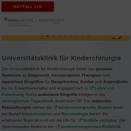
NOTFALL 24H
Universitätsklinik für Kinderchirurgie
Die Universitätsklinik für Kinderchirurgie bietet das
gesamte
Spektrum
an
Diagnostik
,
konservativen Therapien
und
operativen Eingriffen
für
Neugeborene
,
Kinder
und
Jugendliche
bis ins Erwachsenenalter und engagiert sich in
Lehre
und
Forschung
. Kurze
ambulante Eingriffe
erfolgen in der
chirurgischen
Tagesklinik
direkt beim OP. Für
stationäre
Behandlungen
stehen die
kinderchirurgische Station
sowie
bei Bedarf
Intensivstation
und
Neonatologie
bereit. Ein
erfahrenes Team ist rund um die Uhr für
Notfälle
verfügbar. Die
Sprechstunden finden in der
kinderchirurgischen Poliklinik