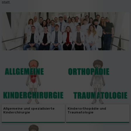
statt.
Allgemeine und spezialisierte
Kinderorthopädie und
Kinderchirurgie
Traumatologie