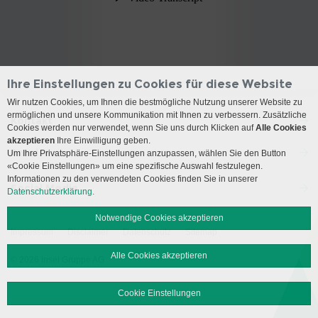
Ihre Einstellungen zu Cookies für diese Website
Wir nutzen Cookies, um Ihnen die bestmögliche Nutzung unserer Website zu
ermöglichen und unsere Kommunikation mit Ihnen zu verbessern. Zusätzliche
Kontakt
Cookies werden nur verwendet, wenn Sie uns durch Klicken auf
Alle Cookies
akzeptieren
Ihre Einwilligung geben.
Anreise
Um Ihre Privatsphäre-Einstellungen anzupassen, wählen Sie den Button
«Cookie Einstellungen» um eine spezifische Auswahl festzulegen.
Informationen zu den verwendeten Cookies finden Sie in unserer
Social Media
Datenschutzerklärung.
Notwendige Cookies akzeptieren
Impressum
Disclaimer
Datenschutz
Sitemap
Alle Cookies akzeptieren
© 2026 Insel Gruppe AG
Cookie Einstellungen