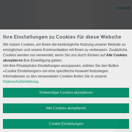
« zurück
Ihre Einstellungen zu Cookies für diese Website
Wir nutzen Cookies, um Ihnen die bestmögliche Nutzung unserer Website zu
ermöglichen und unsere Kommunikation mit Ihnen zu verbessern. Zusätzliche
Kontakt
Cookies werden nur verwendet, wenn Sie uns durch Klicken auf
Alle Cookies
akzeptieren
Ihre Einwilligung geben.
Anreise
Um Ihre Privatsphäre-Einstellungen anzupassen, wählen Sie den Button
«Cookie Einstellungen» um eine spezifische Auswahl festzulegen.
Informationen zu den verwendeten Cookies finden Sie in unserer
Social Media
Datenschutzerklärung.
Notwendige Cookies akzeptieren
Impressum
Disclaimer
Datenschutz
Sitemap
Alle Cookies akzeptieren
© 2026 Insel Gruppe AG
Cookie Einstellungen