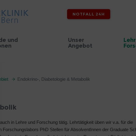
NOTFALL 24H
de und
Unser
Lehr
onen
Angebot
For
biet
Endokrino-, Diabetologie & Metabolik
bolik
uch in Lehre und Forschung tätig. Lehrtätigkeit üben wir v.a. für die
en Forschungslabors PhD Stellen für AbsolventInnen der Graduate Sc