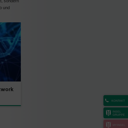
tt, sondern
b und
twork
KONTAKT
INSEL
GRUPPE
MYINSEL