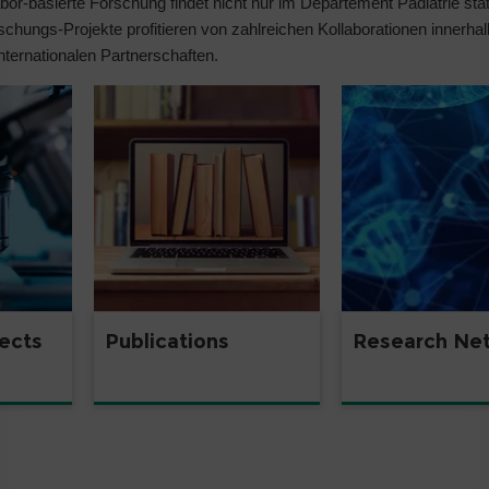
abor-basierte Forschung findet nicht nur im Departement Pädiatrie sta
ungs-Projekte profitieren von zahlreichen Kollaborationen innerhal
nternationalen Partnerschaften.
ects
Publications
Research Ne