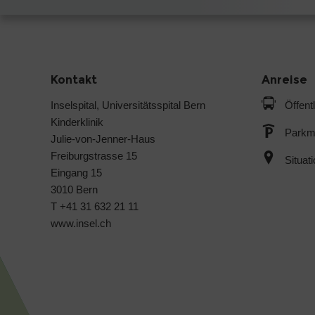
Kontakt
Anreise
Inselspital, Universitätsspital Bern
Öffent
Kinderklinik
Parkmö
Julie-von-Jenner-Haus
Freiburgstrasse 15
Situat
Eingang 15
3010 Bern
T +41 31 632 21 11
www.insel.ch