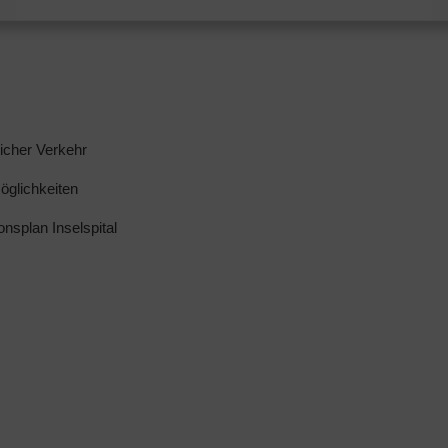
licher Verkehr
glichkeiten
ionsplan Inselspital