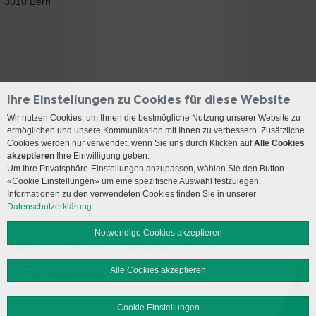
3010 Bern
Ihre Einstellungen zu Cookies für diese Website
Wir nutzen Cookies, um Ihnen die bestmögliche Nutzung unserer Website zu
ermöglichen und unsere Kommunikation mit Ihnen zu verbessern. Zusätzliche
Kontakt
Cookies werden nur verwendet, wenn Sie uns durch Klicken auf
Alle Cookies
akzeptieren
Ihre Einwilligung geben.
Anreise
Um Ihre Privatsphäre-Einstellungen anzupassen, wählen Sie den Button
«Cookie Einstellungen» um eine spezifische Auswahl festzulegen.
Informationen zu den verwendeten Cookies finden Sie in unserer
Social Media
Datenschutzerklärung.
Notwendige Cookies akzeptieren
Impressum
Disclaimer
Datenschutz
Sitemap
Alle Cookies akzeptieren
© 2026 Insel Gruppe AG
Cookie Einstellungen