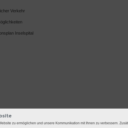
licher Verkehr
glichkeiten
ionsplan Inselspital
bsite
Website zu ermöglichen und unsere Kommunikation mit Ihnen zu verbessern. Zusä