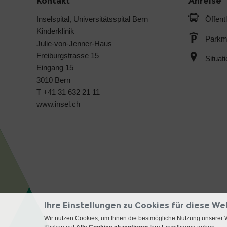
Kontakt
Anreise
Inselspital, Universitätsspital Bern
Öffent
Kinderklinik
Parkmö
Julie-von-Jenner-Haus
Freiburgstrasse 15
Situat
Eingang 15
3010 Bern
T +41 31 632 21 11
www.insel.ch
Ihre Einstellungen zu Cookies für diese We
Wir nutzen Cookies, um Ihnen die bestmögliche Nutzung unserer 