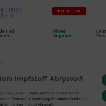
NOTFALL 24H
de und
Unser
Lehr
onen
Angebot
For
svo
dem Impfstoff Abrysvo®
nge, die zwischen Oktober und März geboren werden,
sarztamt Bern und die Vereinigung der Kantonalbernischen
it dem aktiven Impfstoff Abrysvo®.