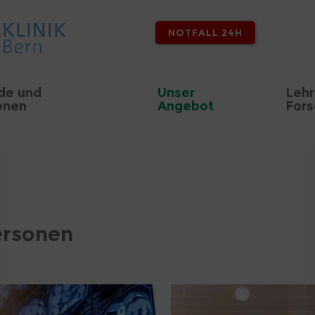
NOTFALL 24H
de und
Unser
Lehr
onen
Angebot
For
ersonen