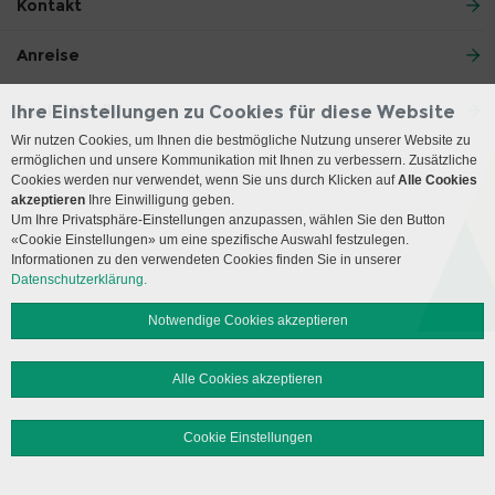
Kontakt
Anreise
Social Media
Ihre Einstellungen zu Cookies für diese Website
Wir nutzen Cookies, um Ihnen die bestmögliche Nutzung unserer Website zu
ermöglichen und unsere Kommunikation mit Ihnen zu verbessern. Zusätzliche
Impressum
Disclaimer
Datenschutz
Sitemap
Cookies werden nur verwendet, wenn Sie uns durch Klicken auf
Alle Cookies
akzeptieren
Ihre Einwilligung geben.
Um Ihre Privatsphäre-Einstellungen anzupassen, wählen Sie den Button
© 2026 Insel Gruppe AG
«Cookie Einstellungen» um eine spezifische Auswahl festzulegen.
Informationen zu den verwendeten Cookies finden Sie in unserer
Datenschutzerklärung.
Notwendige Cookies akzeptieren
Alle Cookies akzeptieren
Cookie Einstellungen