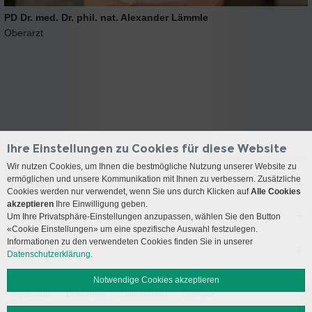
PD Dr. med. Dr. phil. nat. Alexander Lämmle
Oberarzt
Ihre Einstellungen zu Cookies für diese Website
Wir nutzen Cookies, um Ihnen die bestmögliche Nutzung unserer Website zu
ermöglichen und unsere Kommunikation mit Ihnen zu verbessern. Zusätzliche
Kontakt
Cookies werden nur verwendet, wenn Sie uns durch Klicken auf
Alle Cookies
akzeptieren
Ihre Einwilligung geben.
Anreise
Um Ihre Privatsphäre-Einstellungen anzupassen, wählen Sie den Button
«Cookie Einstellungen» um eine spezifische Auswahl festzulegen.
Informationen zu den verwendeten Cookies finden Sie in unserer
Social Media
Datenschutzerklärung.
Notwendige Cookies akzeptieren
Impressum
Disclaimer
Datenschutz
Sitemap